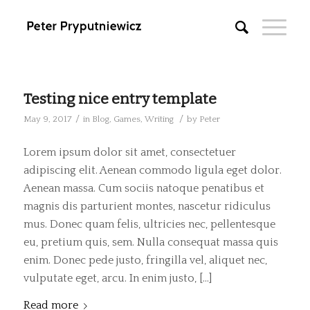
Testing nice entry template
/
/
May 9, 2017
in
Blog
,
Games
,
Writing
by
Peter
Lorem ipsum dolor sit amet, consectetuer
adipiscing elit. Aenean commodo ligula eget dolor.
Aenean massa. Cum sociis natoque penatibus et
magnis dis parturient montes, nascetur ridiculus
mus. Donec quam felis, ultricies nec, pellentesque
eu, pretium quis, sem. Nulla consequat massa quis
enim. Donec pede justo, fringilla vel, aliquet nec,
vulputate eget, arcu. In enim justo, […]
Read more